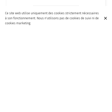
Ce site web utilise uniquement des cookies strictement nécessaires
à son fonctionnement. Nous n'utilisons pas de cookies de suivi ni de
cookies marketing.
A.O.C. Côtes de
38,00 €
Provence – Légion
étrangère - 2021
A.O.C. Cheverny –
40,00 €
Château de