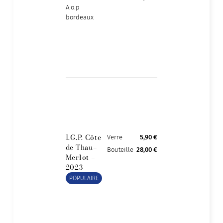
A.o.p
bordeaux
I.G.P. Côte
Verre
5,90 €
de Thau–
Bouteille
28,00 €
Merlot –
2023
POPULAIRE