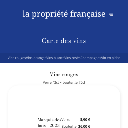
Carte des vins
Vins rouges
Vins oranges
Vins blancs
Vins rosés
Champagnes
Vin en pichet
Vins rouges
Verre 12cl - bouteille 75cl
Marquis des
Verre
5,90 €
bois - 2023
Bouteille
26,00 €