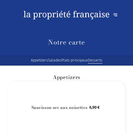
Notre carte
Appetizers
Salades
Plats principaux
Desserts
Appetizers
Saucisson sec aux noisettes
6,90 €